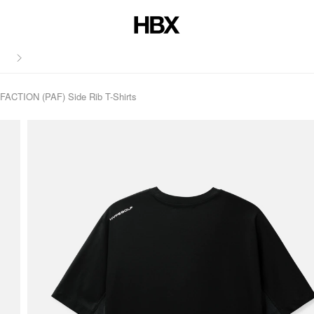
저널
TION (PAF) Side Rib T-Shirts