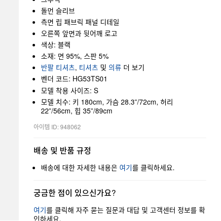
돌먼 슬리브
측면 립 패브릭 패널 디테일
오른쪽 앞면과 뒷어깨 로고
색상: 블랙
소재: 면 95%, 스판 5%
반팔 티셔츠
,
티셔츠
및
의류
더 보기
벤더 코드: HG53TS01
모델 착용 사이즈: S
모델 치수: 키 180cm, 가슴 28.3”/72cm, 허리
22”/56cm, 힙 35”/89cm
아이템 ID: 948062
배송 및 반품 규정
배송에 대한 자세한 내용은
여기
를 클릭하세요.
궁금한 점이 있으신가요?
여기
를 클릭해 자주 묻는 질문과 대답 및 고객센터 정보를 확
인하세요.