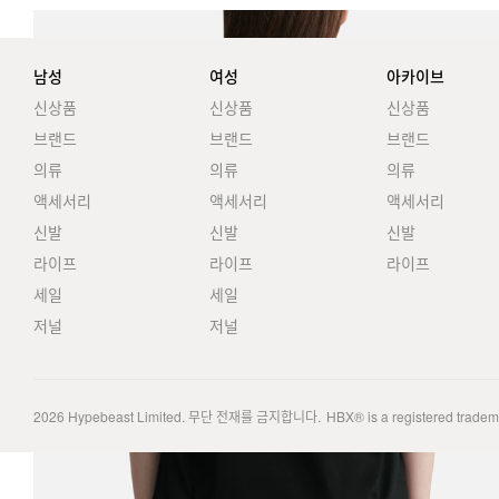
남성
여성
아카이브
신상품
신상품
신상품
브랜드
브랜드
브랜드
의류
의류
의류
액세서리
액세서리
액세서리
신발
신발
신발
라이프
라이프
라이프
세일
세일
저널
저널
2026
Hypebeast Limited
. 무단 전재를 금지합니다.
HBX® is a registered trade