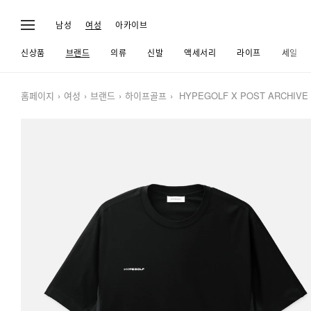
남성
여성
아카이브
신상품
브랜드
의류
신발
액세서리
라이프
세일
홈페이지
여성
브랜드
하이프골프
HYPEGOLF X POST ARCHIVE FAC