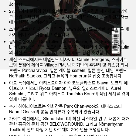
Jones)
277페이지 분량의 인쇄 출판물로, 새로운 청사진을 제시하고 세상이
그 주위로 재편되도록 만드는 동시대 라이프스타일 문화의 설계자들
에게 헌정하는 이슈입니다.
스케이트보더이자 기업가인 Tyshawn Jones를 포함한 서로 다른 세
가지 커버 스토리를 담고 있습니다.
음악 특집에서는 Don Toliver, John Glacier, Brent Faiyaz, Joji,
Liim Lasalle의 심층 스토리를 소개하며, 디자이너 Benjamin Paulin
의 최신 프로젝트 Sounds Like Paulin도 함께 조명합니다.
패션 스토리에서는 네덜란드 디자이너 Camiel Fortgens, 스케이트
보딩 풋웨어 레이블 Village PM, 방콕 기반의 주얼리 및 커스텀 워치
브랜드 Patcharavipa, 일본 레이블 ssstein, 쾰른 출신 데님 브랜드
No/Faith Studios, 그리고 뉴욕의 Homerun을 집중 조명합니다.
아트 특집에서는 아티스트이자 아이코노클라스트 Slawn, 도쿄의 에
어브러시 마스터 Ryota Daimon, 뉴욕의 일러스트레이터 Aurel
Schmidt, 그리고 위그 아티스트 Tomihiro Kono의 작업 세계를 깊이
있게 다룹니다.
추가 하이라이트로는 영화감독 Park Chan-wook와 테니스 스타
Naomi Osaka의 롱폼 인터뷰가 수록되어 있습니다.
가이드 섹션에서는 Stone Island의 최신 텍스타일 연구, 새롭게 재개
관한 홍콩의 문화 공간 BELOWGROUND, 그리고 Nòmarhythm
Textile의 핸드 다잉 기반 아트웨어 20주년을 조명합니다.