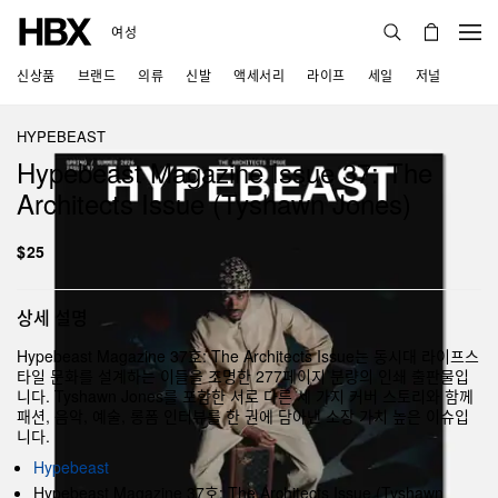
여성
신상품
브랜드
의류
신발
액세서리
라이프
세일
저널
HYPEBEAST
Hypebeast Magazine Issue 37: The
Architects Issue (Tyshawn Jones)
$25
상세 설명
Hypebeast Magazine 37호: The Architects Issue는 동시대 라이프스
타일 문화를 설계하는 이들을 조명한 277페이지 분량의 인쇄 출판물입
니다. Tyshawn Jones를 포함한 서로 다른 세 가지 커버 스토리와 함께
패션, 음악, 예술, 롱폼 인터뷰를 한 권에 담아낸 소장 가치 높은 이슈입
니다.
Hypebeast
Hypebeast Magazine 37호: The Architects Issue (Tyshawn