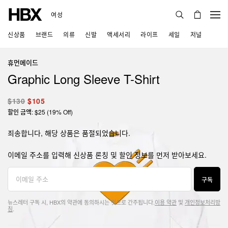
여성
신상품
브랜드
의류
신발
액세서리
라이프
세일
저널
휴먼메이드
Graphic Long Sleeve T-Shirt
$130
$105
할인 금액: $25 (19% Off)
죄송합니다, 해당 상품은 품절되었습니다.
이메일 주소를 입력해 신상품 론칭 및 할인 정보를 먼저 받아보세요.
구독
뉴스레터 구독 시, HBX의 약관에 동의하시는 것으로 간주됩니다.
이용 약관
및
개인정보처리방
침
.