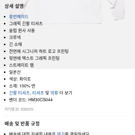
상세 설명
휴먼메이드
그래픽 긴팔 티셔츠
슬럽 원사 사용
크루넥
긴 소매
전면에 시그니처 하트 로고 프린팅
뒷면에 텍스트 그래픽 프린팅
스트레이트 헴
일본산
색상: 화이트
소재: 100% 면
긴팔 티셔츠
,
티셔츠
및
의류
더 보기
벤더 코드: HM30CS044
아이템 ID: 936025
배송 및 반품 규정
배송에 대한 자세한 내용은
여기
를 클릭하세요.