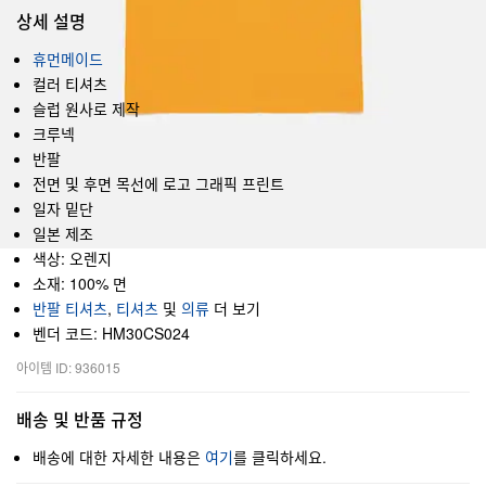
상세 설명
휴먼메이드
컬러 티셔츠
슬럽 원사로 제작
크루넥
반팔
전면 및 후면 목선에 로고 그래픽 프린트
일자 밑단
일본 제조
색상: 오렌지
소재: 100% 면
반팔 티셔츠
,
티셔츠
및
의류
더 보기
벤더 코드: HM30CS024
아이템 ID: 936015
배송 및 반품 규정
배송에 대한 자세한 내용은
여기
를 클릭하세요.