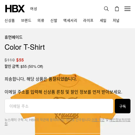
여성
신상품
브랜드
의류
신발
액세서리
라이프
세일
저널
휴먼메이드
Color T-Shirt
$110
$55
할인 금액: $55 (50% Off)
죄송합니다, 해당 상품은 품절되었습니다.
이메일 주소를 입력해 신상품 론칭 및 할인 정보를 먼저 받아보세요.
구독
뉴스레터 구독 시, HBX의 약관에 동의하시는 것으로 간주됩니다.
이용 약관
및
개인정보처리방
침
.