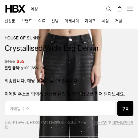
여성
신상품
브랜드
의류
신발
액세서리
라이프
세일
저널
HOUSE OF SUNNY
Crystallised Wide Leg Denim
$155
$55
할인 금액: $100 (65% Off)
죄송합니다, 해당 상품은 품절되었습니다.
이메일 주소를 입력해 신상품 론칭 및 할인 정보를 먼저 받아보세요.
구독
뉴스레터 구독 시, HBX의 약관에 동의하시는 것으로 간주됩니다.
이용 약관
및
개인정보처리방
침
.