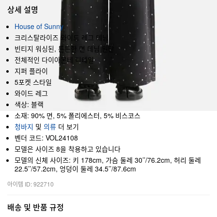
상세 설명
House of Sunny
크리스탈라이즈 와이드 레그 데님
빈티지 워싱된, 튼튼한 면 데님 원단
전체적인 다이아몬테 디테일
지퍼 플라이
5포켓 스타일
와이드 레그
색상: 블랙
소재: 90% 면, 5% 폴리에스터, 5% 비스코스
청바지
및
의류
더 보기
벤더 코드: VOL24108
모델은 사이즈 8을 착용하고 있습니다
모델의 신체 사이즈: 키 178cm, 가슴 둘레 30’’/76.2cm, 허리 둘레
22.5’’/57.2cm, 엉덩이 둘레 34.5’’/87.6cm
아이템 ID: 922710
배송 및 반품 규정