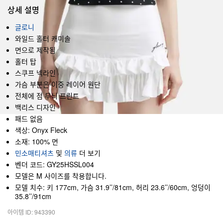
상세 설명
글로니
와일드 홀터 캐미솔
면으로 제작됨
홀터 탑
스쿠프 넥라인
가슴 부분은 이중 레이어 원단
전체에 점 무늬 프린트
백리스 디자인
패드 없음
색상: Onyx Fleck
소재: 100% 면
민소매티셔츠
및
의류
더 보기
벤더 코드: GY25HSSL004
모델은 M 사이즈를 착용합니다.
모델 치수: 키 177cm, 가슴 31.9’’/81cm, 허리 23.6’’/60cm, 엉덩이
35.8’’/91cm
아이템 ID: 943390