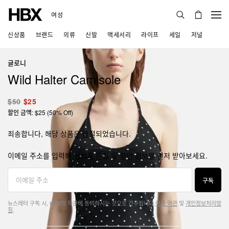
여성
신상품
브랜드
의류
신발
액세서리
라이프
세일
저널
글로니
Wild Halter Camisole
$50
$25
할인 금액: $25 (50% Off)
죄송합니다, 해당 상품은 품절되었습니다.
이메일 주소를 입력해 신상품 론칭 및 할인 정보를 먼저 받아보세요.
구독
뉴스레터 구독 시, HBX의 약관에 동의하시는 것으로 간주됩니다.
이용 약관
및
개인정보처리방
침
.