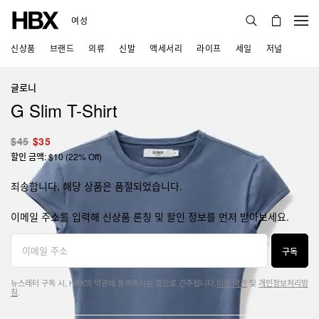
여성
신상품
브랜드
의류
신발
액세서리
라이프
세일
저널
글로니
G Slim T-Shirt
$45
$35
할인 금액: $10 (22% Off)
죄송합니다, 해당 상품은 품절되었습니다.
이메일 주소를 입력해 신상품 론칭 및 할인 정보를 먼저 받아보세요.
구독
뉴스레터 구독 시, HBX의 약관에 동의하시는 것으로 간주됩니다.
이용 약관
및
개인정보처리방
침
.