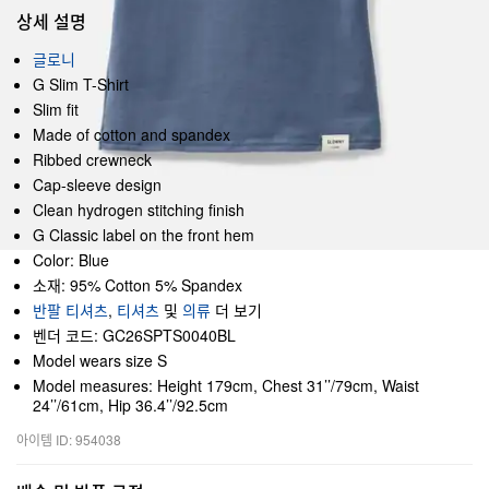
상세 설명
글로니
G Slim T-Shirt
Slim fit
Made of cotton and spandex
Ribbed crewneck
Cap-sleeve design
Clean hydrogen stitching finish
G Classic label on the front hem
Color: Blue
소재: 95% Cotton 5% Spandex
반팔 티셔츠
,
티셔츠
및
의류
더 보기
벤더 코드: GC26SPTS0040BL
Model wears size S
Model measures: Height 179cm, Chest 31’’/79cm, Waist
24’’/61cm, Hip 36.4’’/92.5cm
아이템 ID: 954038