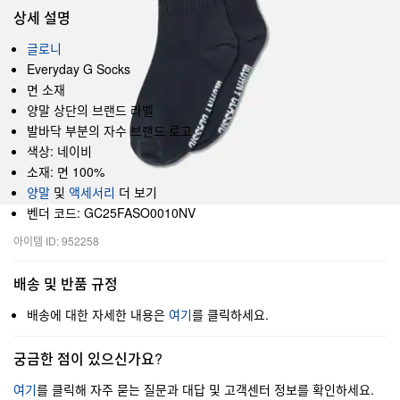
상세 설명
글로니
Everyday G Socks
면 소재
양말 상단의 브랜드 라벨
발바닥 부분의 자수 브랜드 로고
색상: 네이비
소재: 면 100%
양말
및
액세서리
더 보기
벤더 코드: GC25FASO0010NV
아이템 ID: 952258
배송 및 반품 규정
배송에 대한 자세한 내용은
여기
를 클릭하세요.
궁금한 점이 있으신가요?
여기
를 클릭해 자주 묻는 질문과 대답 및 고객센터 정보를 확인하세요.