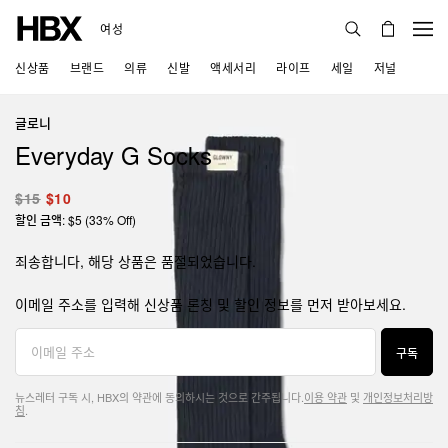
여성
신상품
브랜드
의류
신발
액세서리
라이프
세일
저널
글로니
Everyday G Socks
$15
$10
할인 금액: $5 (33% Off)
죄송합니다, 해당 상품은 품절되었습니다.
이메일 주소를 입력해 신상품 론칭 및 할인 정보를 먼저 받아보세요.
구독
뉴스레터 구독 시, HBX의 약관에 동의하시는 것으로 간주됩니다.
이용 약관
및
개인정보처리방
침
.