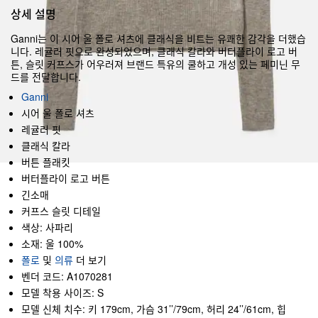
상세 설명
Ganni는 이 시어 울 폴로 셔츠에 클래식을 비트는 유쾌한 감각을 더했습
니다. 레귤러 핏으로 완성되었으며, 클래식 칼라와 버터플라이 로고 버
튼, 슬릿 커프스가 어우러져 브랜드 특유의 쿨하고 개성 있는 페미닌 무
드를 전달합니다.
Ganni
시어 울 폴로 셔츠
레귤러 핏
클래식 칼라
버튼 플래킷
버터플라이 로고 버튼
긴소매
커프스 슬릿 디테일
색상: 사파리
소재: 울 100%
폴로
및
의류
더 보기
벤더 코드: A1070281
모델 착용 사이즈: S
모델 신체 치수: 키 179cm, 가슴 31’’/79cm, 허리 24’’/61cm, 힙