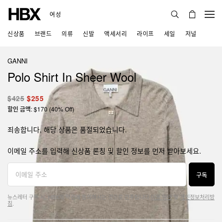
여성
신상품
브랜드
의류
신발
액세서리
라이프
세일
저널
GANNI
Polo Shirt In Sheer Wool
$425
$255
할인 금액: $170 (40% Off)
죄송합니다, 해당 상품은 품절되었습니다.
이메일 주소를 입력해 신상품 론칭 및 할인 정보를 먼저 받아보세요.
구독
뉴스레터 구독 시, HBX의 약관에 동의하시는 것으로 간주됩니다.
이용 약관
및
개인정보처리방
침
.