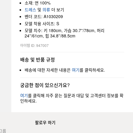
소재: 면 100%
드레스
및
의류
더 보기
벤더 코드: A1030209
모델 착용 사이즈: S
모델 치수: 키 180cm, 가슴 30.7''/78cm, 허리
24''/61cm, 힙 34.8''/88.5cm
아이템 ID: 947007
배송 및 반품 규정
배송에 대한 자세한 내용은
여기
를 클릭하세요.
궁금한 점이 있으신가요?
여기
를 클릭해 자주 묻는 질문과 대답 및 고객센터 정보를 확
인하세요.
팔로우 하기
그룹