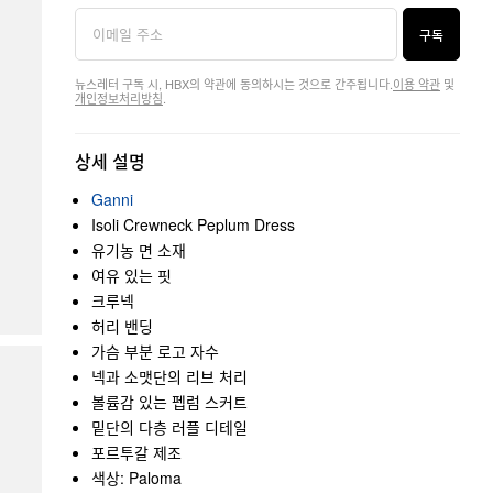
구독
뉴스레터 구독 시, HBX의 약관에 동의하시는 것으로 간주됩니다.
이용 약관
및
개인정보처리방침
.
상세 설명
Ganni
Isoli Crewneck Peplum Dress
유기농 면 소재
여유 있는 핏
크루넥
허리 밴딩
가슴 부분 로고 자수
넥과 소맷단의 리브 처리
볼륨감 있는 펩럼 스커트
밑단의 다층 러플 디테일
포르투갈 제조
색상: Paloma