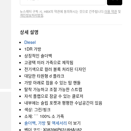
뉴스레터 구독 시, HBX의 약관에 동의하시는 것으로 간주됩니다.
이용 약관
및
개인정보처리방침
.
상세 설명
Diesel
1DR 가방
상징적인 숄더백
고광택 미러 가죽으로 제작됨
전기색으로 컬러 블록 처리된 디자인
대담한 타원형 d 플라크
가방 아래로 접을 수 있는 탑 핸들
탈착 가능하고 조절 가능한 스트랩
자석 플랩으로 잠글 수 있는 클로저
내부에는 슬립 포켓과 평평한 수납공간이 있음
색상: 그린/핑크
소재: ``` 100% 소 가죽
숄더백
,
가방
및
액세서리
더 보기
벤더 코드: X08396P6318HA182