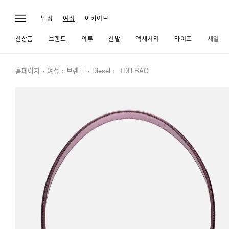
남성
여성
아카이브
신상품
브랜드
의류
신발
액세서리
라이프
세일
홈페이지
여성
브랜드
Diesel
1DR BAG