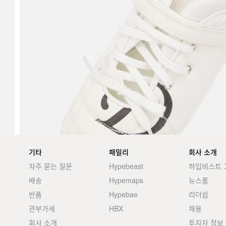
기타
패밀리
회사 소개
자주 묻는 질문
Hypebeast
하입비스트 
배송
Hypemaps
뉴스룸
반품
Hypebae
리더쉽
관부가세
HBX
채용
회사 소개
투자자 정보