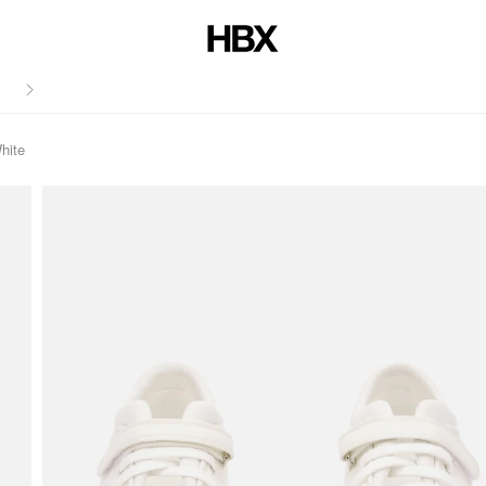
저널
hite