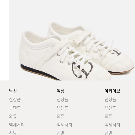
남성
여성
아카이브
신상품
신상품
신상품
브랜드
브랜드
브랜드
의류
의류
의류
액세서리
액세서리
액세서리
신발
신발
신발