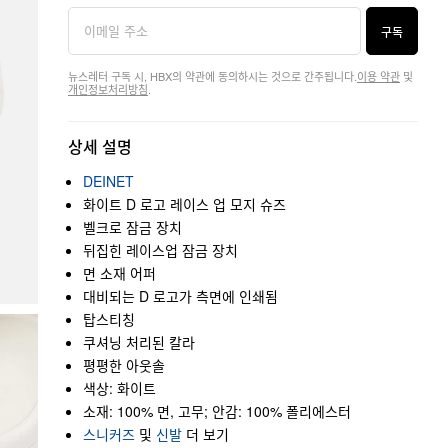
구독
뉴스레터 구독 시, HBX의 약관에 동의하시는 것으로 간주됩니다.
이용 약관
및
개인정보처리방침
.
상세 설명
DEINET
화이트 D 로고 레이스 업 모지 슈즈
벨크로 잠금 장치
뒤집힌 레이스업 잠금 장치
면 소재 어퍼
대비되는 D 로고가 측면에 인쇄됨
탑스티칭
쿠셔닝 처리된 칼라
평평한 아웃솔
색상: 화이트
소재: 100% 면, 고무; 안감: 100% 폴리에스터
스니커즈
및
신발
더 보기