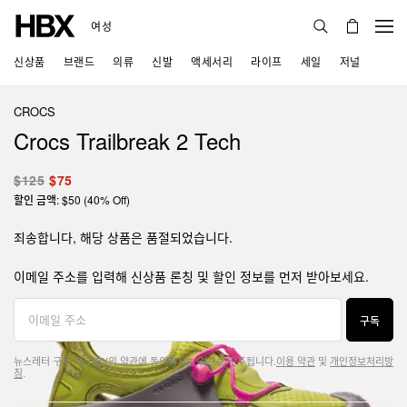
여성
신상품
브랜드
의류
신발
액세서리
라이프
세일
저널
CROCS
Crocs Trailbreak 2 Tech
$125
$75
할인 금액: $50 (40% Off)
죄송합니다, 해당 상품은 품절되었습니다.
이메일 주소를 입력해 신상품 론칭 및 할인 정보를 먼저 받아보세요.
구독
뉴스레터 구독 시, HBX의 약관에 동의하시는 것으로 간주됩니다.
이용 약관
및
개인정보처리방
침
.