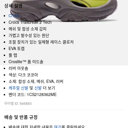
상세 설명
Crocs
Crocs Trailbreak 2 Tech
메쉬 및 합성 소재 갑피
가볍고 발수성 있는 원단
조절 장치가 있는 일체형 레이스 클로저
EVA 토캡
풀 탭
Croslite™ 폼 미드솔
러버 아웃솔
색상: 다크 코코아
소재: 합성 소재, 메쉬, EVA, 러버
캐주얼 신발
및
신발
더 보기
벤더 코드: 1CS2128362ME
아이템 ID: 946860
배송 및 반품 규정
배송에 대한 자세한 내용은
여기
를 클릭하세요.