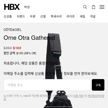
여성
신상품
브랜드
의류
신발
액세서리
라이프
세일
저널
CÔTE&CIEL
Orne Otra Gathered
$260
$160
할인 금액: $100 (38% Off)
죄송합니다, 해당 상품은 품절되었습니다.
이메일 주소를 입력해 신상품 론칭 및 할인 정보를 먼저 받아보세요.
구독
뉴스레터 구독 시, HBX의 약관에 동의하시는 것으로 간주됩니다.
이용 약관
및
개인정보처리방
침
.