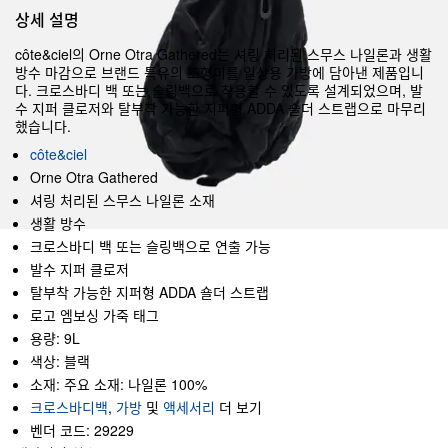
상세 설명
côte&ciel의 Orne Otra Gathered는 셔링 처리된 스무스 나일론과 생활
방수 마감으로 브랜드 특유의 조형미를 일상용 가방에 담아낸 제품입니
다. 크로스바디 백 또는 슬링백으로 착용할 수 있도록 설계되었으며, 발
수 지퍼 클로저와 탈부착 가능한 지퍼형 ADDA 숄더 스트랩으로 마무리
했습니다.
côte&ciel
Orne Otra Gathered
셔링 처리된 스무스 나일론 소재
생활 방수
크로스바디 백 또는 슬링백으로 연출 가능
발수 지퍼 클로저
탈부착 가능한 지퍼형 ADDA 숄더 스트랩
로고 엠보싱 가죽 태그
용량: 9L
색상: 블랙
소재: 주요 소재: 나일론 100%
크로스바디백
,
가방
및
액세서리
더 보기
벤더 코드: 29229