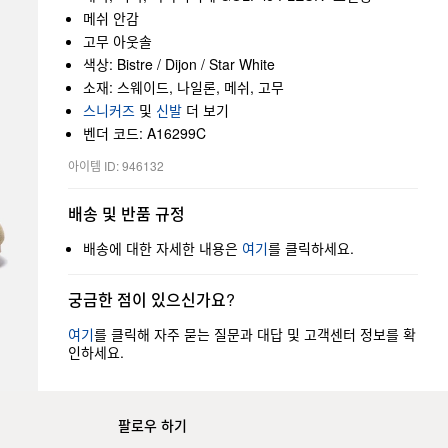
메쉬 안감
고무 아웃솔
색상: Bistre / Dijon / Star White
소재: 스웨이드, 나일론, 메쉬, 고무
스니커즈
및
신발
더 보기
벤더 코드: A16299C
아이템 ID: 946132
배송 및 반품 규정
배송에 대한 자세한 내용은
여기
를 클릭하세요.
궁금한 점이 있으신가요?
여기
를 클릭해 자주 묻는 질문과 대답 및 고객센터 정보를 확
인하세요.
팔로우 하기