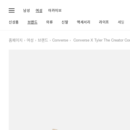
남성
여성
아카이브
신상품
브랜드
의류
신발
액세서리
라이프
세일
홈페이지
여성
브랜드
Converse
Converse X Tyler The Creator Co