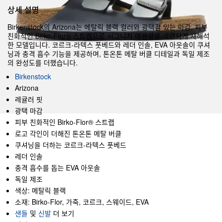
상세 설명
Birkenstock의 Arizona는 메탈릭 블랙 컬러와 광택감 있는 마감, 피부
친화적인 Birko-Flor® 스트랩으로 시그니처 에센셜을 세련되게 재해석
한 모델입니다. 코르크-라텍스 풋베드와 레더 인솔, EVA 아웃솔이 쿠셔
닝과 충격 흡수 기능을 제공하며, 톤온톤 메탈 버클 디테일과 독일 제조
의 완성도를 더했습니다.
Birkenstock
Arizona
레귤러 핏
광택 마감
피부 친화적인 Birko-Flor® 스트랩
로고 각인이 더해진 톤온톤 메탈 버클
쿠셔닝을 더하는 코르크-라텍스 풋베드
레더 인솔
충격 흡수를 돕는 EVA 아웃솔
독일 제조
색상: 메탈릭 블랙
소재: Birko-Flor, 가죽, 코르크, 스웨이드, EVA
샌들
및
신발
더 보기