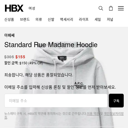
여성
신상품
브랜드
의류
신발
액세서리
라이프
세일
저널
아페쎄
Standard Rue Madame Hoodie
$305
$155
할인 금액: $150 (49% Off)
죄송합니다, 해당 상품은 품절되었습니다.
이메일 주소를 입력해 신상품 론칭 및 할인 정보를 먼저 받아보세요.
구독
뉴스레터 구독 시, HBX의 약관에 동의하시는 것으로 간주됩니다.
이용 약관
및
개인정보처리방
침
.