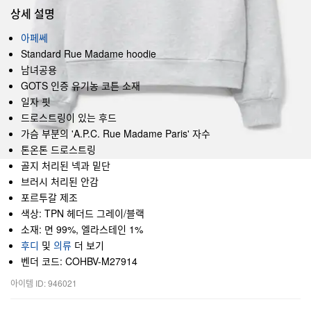
상세 설명
아페쎄
Standard Rue Madame hoodie
남녀공용
GOTS 인증 유기농 코튼 소재
일자 핏
드로스트링이 있는 후드
가슴 부분의 'A.P.C. Rue Madame Paris' 자수
톤온톤 드로스트링
골지 처리된 넥과 밑단
브러시 처리된 안감
포르투갈 제조
색상: TPN 헤더드 그레이/블랙
소재: 면 99%, 엘라스테인 1%
후디
및
의류
더 보기
벤더 코드: COHBV-M27914
아이템 ID: 946021