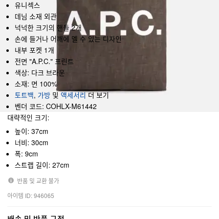
유니섹스
데님 소재 외관
넉넉한 크기의 핸들 2개
손에 들거나 어깨에 멜 수 있는 디자인
내부 포켓 1개
전면 "A.P.C." 프린트
색상: 다크 브라운
소재: 면 100%
토트백
,
가방
및
액세서리
더 보기
벤더 코드: COHLX-M61442
대략적인 크기:
높이: 37cm
너비: 30cm
폭: 9cm
스트랩 길이: 27cm
반품 및 교환 불가
아이템 ID: 946065
배송 및 반품 규정