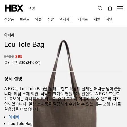
여성
신상품
브랜드
의류
신발
액세서리
라이프
세일
저널
아페쎄
Lou Tote Bag
$125
$95
할인 금액: $30 (24% Off)
상세 설명
A.P.C.는 Lou Tote Bag을 통해 브랜드 특유의 절제된 매력을 담아냈습
니다. 데님 소재 외관, 넉넉한 크기의 핸들 2개, 전면의 "A.P.C." 프린트
가 돋보이는 유니섹스 캐리올로, 손에 들거나 어깨에 멜 수 있도록 디자
인되었습니다. 일상 소지품을 깔끔하게 수납할 수 있는 내부 포켓 1개로
실용성을 더했습니다.
아페쎄
Lou Tote Bag