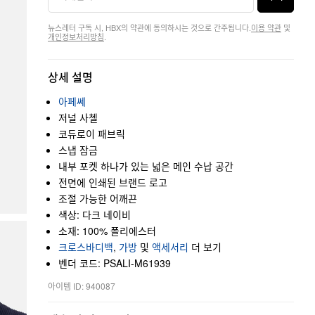
뉴스레터 구독 시, HBX의 약관에 동의하시는 것으로 간주됩니다.
이용 약관
및
개인정보처리방침
.
상세 설명
아페쎄
저널 사첼
코듀로이 패브릭
스냅 잠금
내부 포켓 하나가 있는 넓은 메인 수납 공간
전면에 인쇄된 브랜드 로고
조절 가능한 어깨끈
색상: 다크 네이비
소재: 100% 폴리에스터
크로스바디백
,
가방
및
액세서리
더 보기
벤더 코드: PSALI-M61939
아이템 ID: 940087