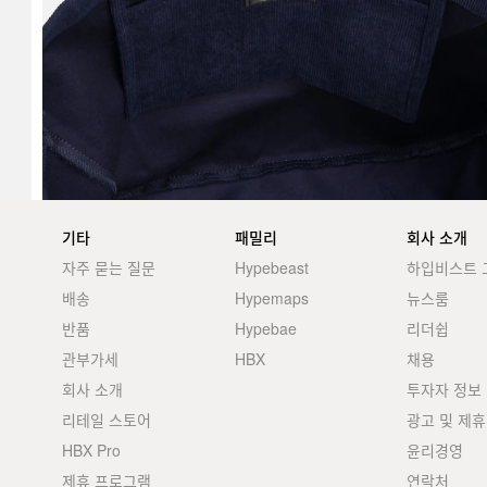
기타
패밀리
회사 소개
자주 묻는 질문
Hypebeast
하입비스트 
배송
Hypemaps
뉴스룸
반품
Hypebae
리더쉽
관부가세
HBX
채용
회사 소개
투자자 정보
리테일 스토어
광고 및 제휴
HBX Pro
윤리경영
제휴 프로그램
연락처