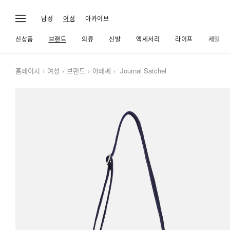
남성
여성
아카이브
신상품
브랜드
의류
신발
액세서리
라이프
세일
홈페이지
여성
브랜드
아페쎄
Journal Satchel