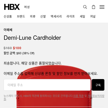
여성
신상품
브랜드
의류
신발
액세서리
라이프
세일
저널
아페쎄
Demi-Lune Cardholder
$160
$100
할인 금액: $60 (38% Off)
죄송합니다, 해당 상품은 품절되었습니다.
이메일 주소를 입력해 신상품 론칭 및 할인 정보를 먼저 받아보세요.
구독
뉴스레터 구독 시, HBX의 약관에 동의하시는 것으로 간주됩니다.
이용 약관
및
개인정보처리방
침
.