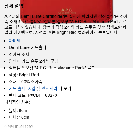
상세 설명
A.P.C.의 Demi-Lune Cardholder는 절제된 파리지앵 감성을 담은 소가
죽 소재의 카드홀더로, 실버톤 엠보싱 "A.P.C. Rue Madame Paris" 로
고로 마감되었습니다. 양면에 각각 2개의 카드 슬롯을 갖춘 컴팩트한 데
일리 아이템으로, 시선을 끄는 Bright Red 컬러웨이가 돋보입니다.
아페쎄
Demi-Lune 카드홀더
소가죽 소재
양면에 카드 슬롯 2개씩 구성
실버톤 엠보싱 "A.P.C. Rue Madame Paris" 로고
색상: Bright Red
소재: 100% 소가죽
카드 홀더
,
지갑
및
액세서리
더 보기
벤더 코드: PXCBT-F63270
대략적인 치수:
높이: 8cm
너비: 10cm
아이템 ID: 946092