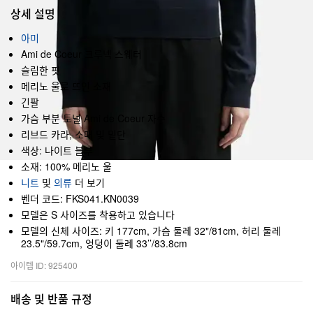
상세 설명
아미
Ami de Coeur 크루넥 스웨터
슬림한 핏
메리노 울로 뜨인 소재
긴팔
가슴 부분 토널 Ami de Coeur 자수
리브드 카라, 소매 및 밑단
색상: 나이트 블루
소재: 100% 메리노 울
니트
및
의류
더 보기
벤더 코드: FKS041.KN0039
모델은 S 사이즈를 착용하고 있습니다
모델의 신체 사이즈: 키 177cm, 가슴 둘레 32"/81cm, 허리 둘레
23.5"/59.7cm, 엉덩이 둘레 33’’/83.8cm
아이템 ID: 925400
배송 및 반품 규정