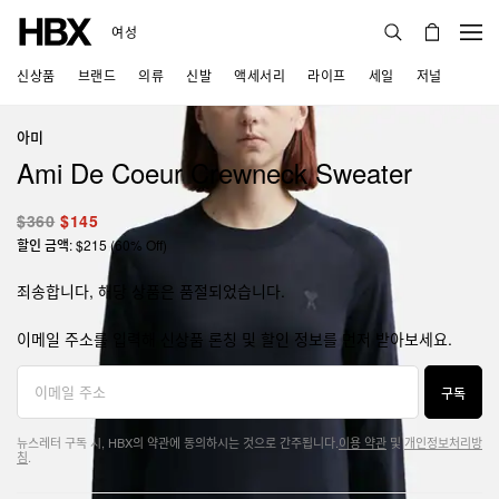
여성
신상품
브랜드
의류
신발
액세서리
라이프
세일
저널
아미
Ami De Coeur Crewneck Sweater
$360
$145
할인 금액: $215 (60% Off)
죄송합니다, 해당 상품은 품절되었습니다.
이메일 주소를 입력해 신상품 론칭 및 할인 정보를 먼저 받아보세요.
구독
뉴스레터 구독 시, HBX의 약관에 동의하시는 것으로 간주됩니다.
이용 약관
및
개인정보처리방
침
.