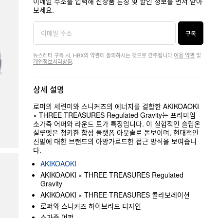
이메일 주소를 입력해 신상품 론칭 및 할인 정보를 먼저 받아
보세요.
구독
뉴스레터 구독 시, HBX의 약관에 동의하시는 것으로 간주됩니다.
이용 약관
및
개인정보처리방침
.
상세 설명
로퍼의 세련미와 스니커즈의 에너지를 결합한 AKIKOAOKI
× THREE TREASURES Regulated Gravity는 프리미엄
소가죽 어퍼와 라운드 토가 특징입니다. 이 실험적인 슬립온
실루엣은 청키한 합성 플랫폼 아웃솔로 돋보이며, 현대적인
신발에 대한 브랜드의 아방가르드한 접근 방식을 보여줍니
다.
AKIKOAOKI
AKIKOAOKI × THREE TREASURES Regulated
Gravity
AKIKOAOKI × THREE TREASURES 콜라보레이션
로퍼와 스니커즈 하이브리드 디자인
소가죽 어퍼