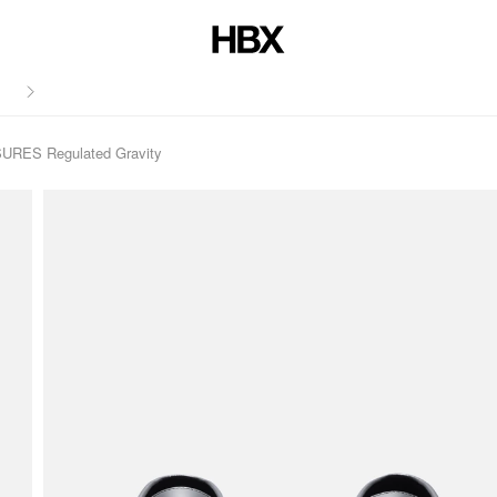
저널
RES Regulated Gravity