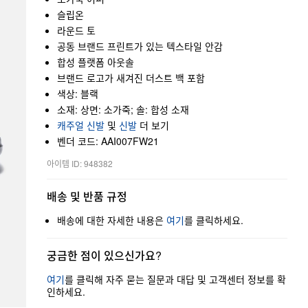
슬립온
라운드 토
공동 브랜드 프린트가 있는 텍스타일 안감
합성 플랫폼 아웃솔
브랜드 로고가 새겨진 더스트 백 포함
색상: 블랙
소재: 상면: 소가죽; 솔: 합성 소재
캐주얼 신발
및
신발
더 보기
벤더 코드: AAI007FW21
아이템 ID: 948382
배송 및 반품 규정
배송에 대한 자세한 내용은
여기
를 클릭하세요.
궁금한 점이 있으신가요?
여기
를 클릭해 자주 묻는 질문과 대답 및 고객센터 정보를 확
인하세요.