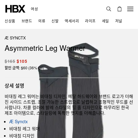
여성
신상품
브랜드
의류
신발
액세서리
라이프
세일
저널
Æ SYNCTX
Asymmetric Leg Warmer
$165
$105
할인 금액: $60 (36% Off)
상세 설명
비대칭 레그 워머는 비대칭 디자인, 메탈 하드웨어와 브랜드 로고가 더해
진 사이드 스트랩, 조절 가능한 스트랩으로 날렵하고 조형적인 무드를 선
사합니다. 차콜 컬러에 발레 스타일의 힐 홀 디자인으로 마무리된 한국
제조 아이템으로, 스타일링에 독특한 엣지를 더해줍니다.
Æ Synctx
비대칭 레그 워머
비대칭 디자인