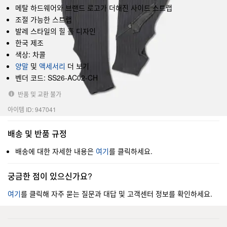
메탈 하드웨어와 브랜드 로고가 더해진 사이드 스트랩
조절 가능한 스트랩
발레 스타일의 힐 홀 디자인
한국 제조
색상: 차콜
양말
및
액세서리
더 보기
벤더 코드: SS26-AC02-CH
반품 및 교환 불가
아이템 ID: 947041
배송 및 반품 규정
배송에 대한 자세한 내용은
여기
를 클릭하세요.
궁금한 점이 있으신가요?
여기
를 클릭해 자주 묻는 질문과 대답 및 고객센터 정보를 확인하세요.