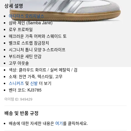
상세 설명
아디다스 오리지널스
삼바 제인 (Samba Jane)
로우 프로파일
매끄러운 가죽 어퍼와 스웨이드 토
벨크로 스트랩 잠금장치
시그니처 톱니 모양 3-스트라이프
부드러운 새틴 안감
고무 아웃솔
색상: 클라우드 화이트 / 실버 메탈릭 / 검
소재: 천연 가죽, 텍스타일, 고무
스니커즈
및
신발
더 보기
벤더 코드: KJ3785
아이템 ID: 949429
배송 및 반품 규정
배송에 대한 자세한 내용은
여기
를 클릭하세요.