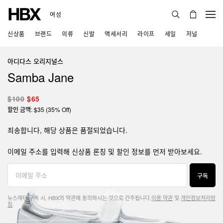
여성
신상품
브랜드
의류
신발
액세서리
라이프
세일
저널
아디다스 오리지널스
Samba Jane
$100
$65
할인 금액: $35 (35% Off)
죄송합니다, 해당 상품은 품절되었습니다.
이메일 주소를 입력해 신상품 론칭 및 할인 정보를 먼저 받아보세요.
구독
뉴스레터 구독 시, HBX의 약관에 동의하시는 것으로 간주됩니다.
이용 약관
및
개인정보처리방
침
.