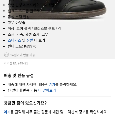
측면 펀칭 3-스트라이프 디테일
벨크로 스트랩 클로저
합성 소재 안감
고무 아웃솔
색상: 코어 블랙 / 크리스탈 샌드 / 검
소재: 가죽, 합성 소재, 고무
스니커즈
및
신발
더 보기
벤더 코드: KJ3970
14일이내 반품 가능
아이템 ID: 949428
배송 및 반품 규정
배송에 대한 자세한 내용은
여기
를 클릭하세요.
14일이내 반품 가능
더 알아보기
궁금한 점이 있으신가요?
여기
를 클릭해 자주 묻는 질문과 대답 및 고객센터 정보를 확인하세요.