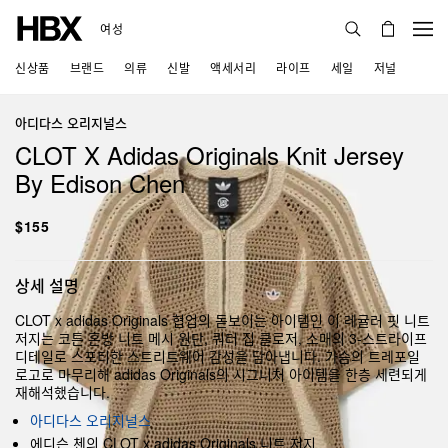
여성
신상품
브랜드
의류
신발
액세서리
라이프
세일
저널
아디다스 오리지널스
CLOT X Adidas Originals Knit Jersey
By Edison Chen
$155
상세 설명
CLOT x adidas Originals 협업의 돋보이는 아이템인 이 레귤러 핏 니트
저지는 코튼 혼방 니트 메시 원단, 쿼터 집 클로저, 소매의 3-스트라이프
디테일로 스포티한 스트리트웨어 감성을 담아냅니다. 가슴의 트레포일
로고로 마무리해 adidas Originals의 시그니처 아이템을 한층 세련되게
재해석했습니다.
아디다스 오리지널스
에디슨 첸의 CLOT x adidas Originals 니트 저지