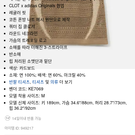
CLOT x adidas Originals 협업
레귤러 핏
코튼 혼방 니트 메시 원단으로 제작
쿼터 집 클로저
라운드 네크라인
가슴의 트레포일 로고
소매를 따라 더해진 3-스트라이프
반소매
립 처리된 소맷단과 밑단
색상: 카드보드
소재: 면 100%; 배색: 면 60%, 아크릴 40%
반팔 티셔츠
,
티셔츠
및
의류
더 보기
벤더 코드: KE7069
모델 착용 사이즈: M
모델 신체 사이즈: 키 189cm, 가슴 34.6"/88cm, 허리 28.7"/73cm,
힙 36.2"/92cm
14일이내 반품 가능
아이템 ID: 949217