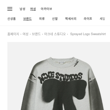
남성
여성
아카이브
신상품
브랜드
의류
신발
액세서리
라이프
세일
홈페이지
여성
브랜드
아크네 스튜디오
Sprayed Logo Sweatshirt