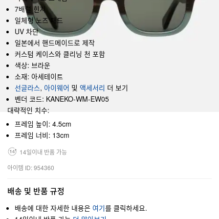
7배럴 힌지
일체형 노즈 패드
UV 차단
일본에서 핸드메이드로 제작
커스텀 케이스와 클리닝 천 포함
색상: 브라운
소재: 아세테이트
선글라스
,
아이웨어
및
액세서리
더 보기
벤더 코드: KANEKO-WM-EW05
대략적인 치수:
프레임 높이: 4.5cm
프레임 너비: 13cm
14일이내 반품 가능
아이템 ID: 954360
배송 및 반품 규정
배송에 대한 자세한 내용은
여기
를 클릭하세요.