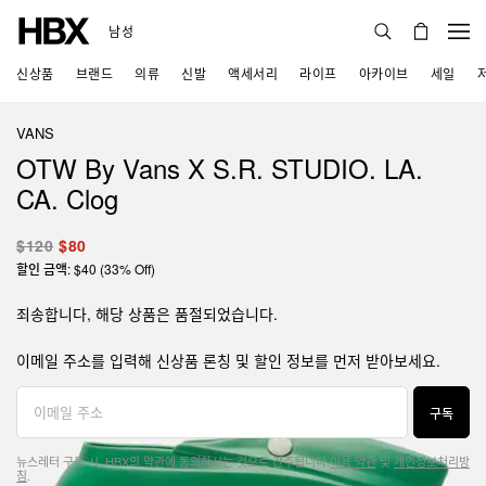
남성
신상품
브랜드
의류
신발
액세서리
라이프
아카이브
세일
VANS
OTW By Vans X S.R. STUDIO. LA.
CA. Clog
$120
$80
할인 금액: $40 (33% Off)
죄송합니다, 해당 상품은 품절되었습니다.
이메일 주소를 입력해 신상품 론칭 및 할인 정보를 먼저 받아보세요.
구독
뉴스레터 구독 시, HBX의 약관에 동의하시는 것으로 간주됩니다.
이용 약관
및
개인정보처리방
침
.