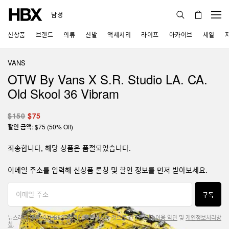
남성
신상품
브랜드
의류
신발
액세서리
라이프
아카이브
세일
VANS
OTW By Vans X S.R. Studio LA. CA.
Old Skool 36 Vibram
$150
$75
할인 금액: $75 (50% Off)
죄송합니다, 해당 상품은 품절되었습니다.
이메일 주소를 입력해 신상품 론칭 및 할인 정보를 먼저 받아보세요.
구독
뉴스레터 구독 시, HBX의 약관에 동의하시는 것으로 간주됩니다.
이용 약관
및
개인정보처리방
침
.