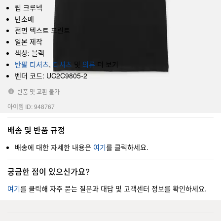
립 크루넥
반소매
전면 텍스트 프린트
일본 제작
색상: 블랙
반팔 티셔츠
,
티셔츠
및
의류
더 보기
벤더 코드: UC2C9805-2
반품 및 교환 불가
아이템 ID: 948767
배송 및 반품 규정
배송에 대한 자세한 내용은
여기
를 클릭하세요.
궁금한 점이 있으신가요?
여기
를 클릭해 자주 묻는 질문과 대답 및 고객센터 정보를 확인하세요.