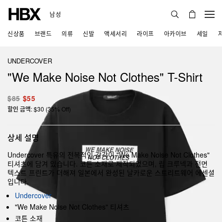
남성
신상품
브랜드
의류
신발
액세서리
라이프
아카이브
세일
UNDERCOVER
"We Make Noise Not Clothes" T-Shirt
$85
$55
할인 금액: $30 (35% Off)
상세 설명
Undercover 특유의 전복적인 감각이 "We Make Noise Not Clothes"
티셔츠에 담겨 있습니다. 코튼 소재로 제작되었으며, 립 크루넥과 전면
텍스트 프린트가 더해져 일본에서 완성된 날카로운 스트리트웨어 에센셜
입니다.
Undercover
"We Make Noise Not Clothes" 티셔츠
코튼 소재