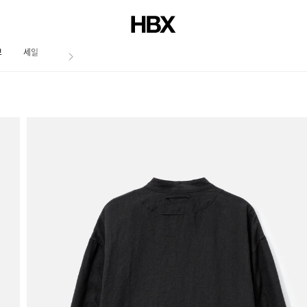
브
세일
저널