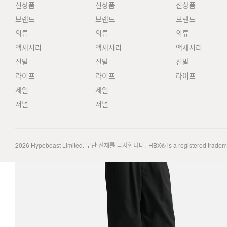
신상품
신상품
신상품
브랜드
브랜드
브랜드
의류
의류
의류
액세서리
액세서리
액세서리
신발
신발
신발
라이프
라이프
라이프
세일
세일
저널
저널
2026
Hypebeast Limited
. 무단 전재를 금지합니다.
HBX® is a registered trade