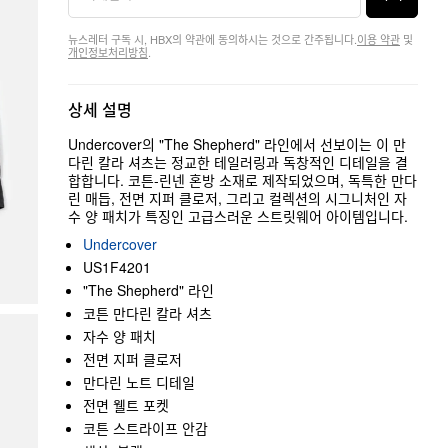
뉴스레터 구독 시, HBX의 약관에 동의하시는 것으로 간주됩니다.
이용 약관
및
개인정보처리방침
.
상세 설명
Undercover의 "The Shepherd" 라인에서 선보이는 이 만
다린 칼라 셔츠는 정교한 테일러링과 독창적인 디테일을 결
합합니다. 코튼-린넨 혼방 소재로 제작되었으며, 독특한 만다
린 매듭, 전면 지퍼 클로저, 그리고 컬렉션의 시그니처인 자
수 양 패치가 특징인 고급스러운 스트릿웨어 아이템입니다.
Undercover
US1F4201
"The Shepherd" 라인
코튼 만다린 칼라 셔츠
자수 양 패치
전면 지퍼 클로저
만다린 노트 디테일
전면 웰트 포켓
코튼 스트라이프 안감