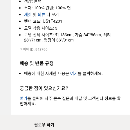
색상: 블랙
소재: 100% 린넨; 100% 면
재킷
및
의류
더 보기
벤더 코드: US1F4201
모델 착용 사이즈: 3
모델 신체 사이즈: 키 186cm, 가슴 34”/86cm, 허리
28”/71cm, 엉덩이 36”/91cm
아이템 ID: 948760
배송 및 반품 규정
배송에 대한 자세한 내용은
여기
를 클릭하세요.
궁금한 점이 있으신가요?
여기
를 클릭해 자주 묻는 질문과 대답 및 고객센터 정보를 확
인하세요.
팔로우 하기