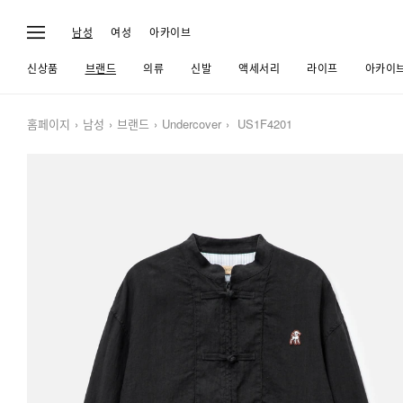
남성
여성
아카이브
신상품
브랜드
의류
신발
액세서리
라이프
아카이
홈페이지
남성
브랜드
Undercover
US1F4201