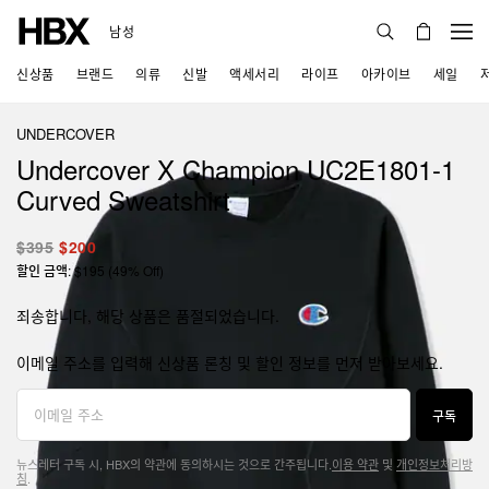
남성
신상품
브랜드
의류
신발
액세서리
라이프
아카이브
세일
UNDERCOVER
Undercover X Champion UC2E1801-1
Curved Sweatshirt
$395
$200
할인 금액: $195 (49% Off)
죄송합니다, 해당 상품은 품절되었습니다.
이메일 주소를 입력해 신상품 론칭 및 할인 정보를 먼저 받아보세요.
구독
뉴스레터 구독 시, HBX의 약관에 동의하시는 것으로 간주됩니다.
이용 약관
및
개인정보처리방
침
.