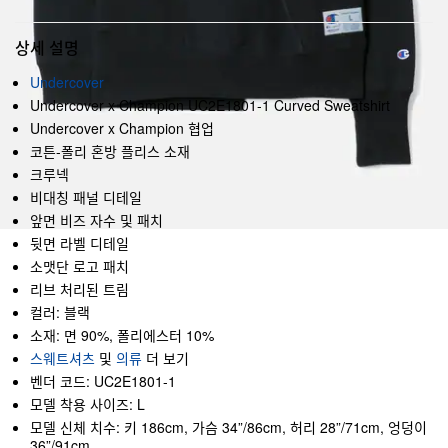
상세 설명
Undercover
Undercover x Champion UC2E1801-1 Curved Sweatshirt
Undercover x Champion 협업
코튼-폴리 혼방 플리스 소재
크루넥
비대칭 패널 디테일
앞면 비즈 자수 및 패치
뒷면 라벨 디테일
소맷단 로고 패치
리브 처리된 트림
컬러: 블랙
소재: 면 90%, 폴리에스터 10%
스웨트셔츠
및
의류
더 보기
벤더 코드: UC2E1801-1
모델 착용 사이즈: L
모델 신체 치수: 키 186cm, 가슴 34”/86cm, 허리 28”/71cm, 엉덩이
36”/91cm