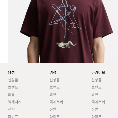
남성
여성
아카이브
신상품
신상품
신상품
브랜드
브랜드
브랜드
의류
의류
의류
액세서리
액세서리
액세서리
신발
신발
신발
라이프
라이프
라이프