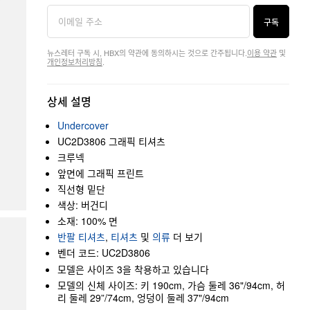
구독
뉴스레터 구독 시, HBX의 약관에 동의하시는 것으로 간주됩니다.
이용 약관
및
개인정보처리방침
.
상세 설명
Undercover
UC2D3806 그래픽 티셔츠
크루넥
앞면에 그래픽 프린트
직선형 밑단
색상: 버건디
소재: 100% 면
반팔 티셔츠
,
티셔츠
및
의류
더 보기
벤더 코드: UC2D3806
모델은 사이즈 3을 착용하고 있습니다
모델의 신체 사이즈: 키 190cm, 가슴 둘레 36"/94cm, 허
리 둘레 29”/74cm, 엉덩이 둘레 37"/94cm