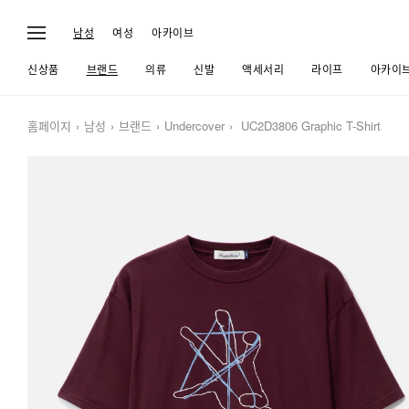
남성
여성
아카이브
신상품
브랜드
의류
신발
액세서리
라이프
아카이
홈페이지
남성
브랜드
Undercover
UC2D3806 Graphic T-Shirt