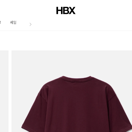
브
세일
저널