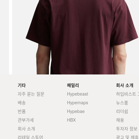
기타
패밀리
회사 소개
자주 묻는 질문
Hypebeast
하입비스트 
배송
Hypemaps
뉴스룸
반품
Hypebae
리더쉽
관부가세
HBX
채용
회사 소개
투자자 정보
리테일 스토어
광고 및 제휴