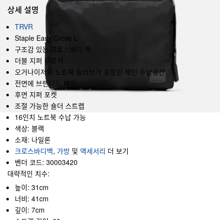
상세 설명
TRVR
Staple Easy Cross L
구조감 있는 크로스바디 백
더블 지퍼 클로저
오거나이저와 노트북 슬리브가 포함된 메인 수납공간
전면에 브랜디드 패치
후면 지퍼 포켓
조절 가능한 숄더 스트랩
16인치 노트북 수납 가능
색상: 블랙
소재: 나일론
크로스바디백
,
가방
및
액세서리
더 보기
벤더 코드: 30003420
대략적인 치수:
높이: 31cm
너비: 41cm
깊이: 7cm