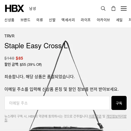
남성
신상품
브랜드
의류
신발
액세서리
라이프
아카이브
세일
TRVR
Staple Easy Cross L
$140
$85
할인 금액: $55 (39% Off)
죄송합니다, 해당 상품은 품절되었습니다.
이메일 주소를 입력해 신상품 론칭 및 할인 정보를 먼저 받아보세요.
구독
뉴스레터 구독 시, HBX의 약관에 동의하시는 것으로 간주됩니다.
이용 약관
및
개인정보처리방
침
.