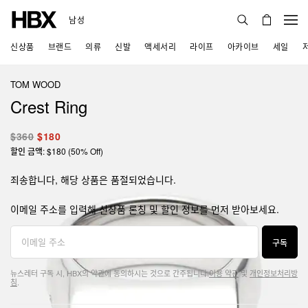
남성
신상품
브랜드
의류
신발
액세서리
라이프
아카이브
세일
TOM WOOD
Crest Ring
$360
$180
할인 금액: $180 (50% Off)
죄송합니다, 해당 상품은 품절되었습니다.
이메일 주소를 입력해 신상품 론칭 및 할인 정보를 먼저 받아보세요.
구독
뉴스레터 구독 시, HBX의 약관에 동의하시는 것으로 간주됩니다.
이용 약관
및
개인정보처리방
침
.