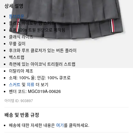
상세 설명
톰브라운
플리츠 하이로우 헴 스커트
슈퍼 120s 트윌 원단으로 제작됨
클래식 라이즈
무릎 길이
후크와 루프 클로저가 있는 버튼 플라이
백스트랩
측면에 있는 아이코닉 트리컬러 스트랩
이탈리아 제조
소재: 100% 울; 안감: 100% 큐프로
스커트
및
의류
더 보기
벤더 코드: MGC019A-00626
아이템 ID: 903897
배송 및 반품 규정
배송에 대한 자세한 내용은
여기
를 클릭하세요.