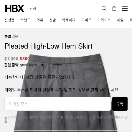
남성
신상품
브랜드
의류
신발
액세서리
라이프
아카이브
세일
톰브라운
Pleated High-Low Hem Skirt
$1,390
$560
할인 금액: $830 (60% Off)
죄송합니다, 해당 상품은 품절되었습니다.
이메일 주소를 입력해 신상품 론칭 및 할인 정보를 먼저 받아보세요.
구독
뉴스레터 구독 시, HBX의 약관에 동의하시는 것으로 간주됩니다.
이용 약관
및
개인정보처리방
침
.