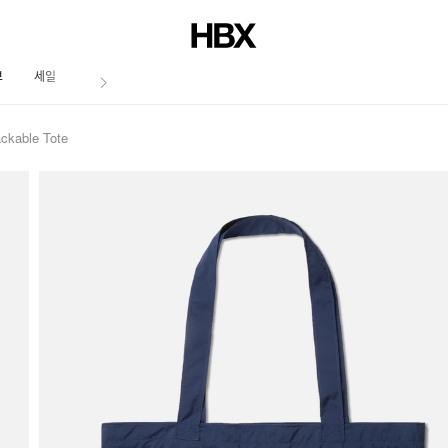
브
세일
저널
kable Tote