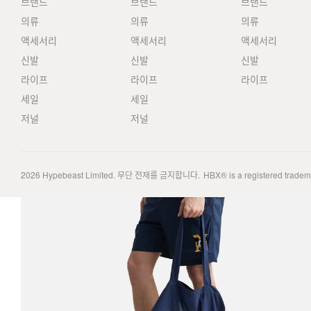
브랜드
브랜드
브랜드
의류
의류
의류
액세서리
액세서리
액세서리
신발
신발
신발
라이프
라이프
라이프
세일
세일
저널
저널
2026
Hypebeast Limited
. 무단 전재를 금지합니다.
HBX® is a registered trade