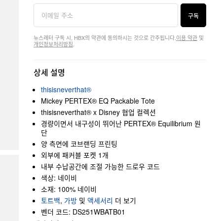
구독
뉴스레터 구독 시, HBX의 약관에 동의하시는 것으로 간주됩니다.
이용 약관
및
개인정보처리방침
.
상세 설명
thisisneverthat®
Mickey PERTEX® EQ Packable Tote
thisisneverthat® x Disney 협업 컬렉션
경량이면서 내구성이 뛰어난 PERTEX® Equilibrium 원
단
양 측면에 코브랜딩 프린팅
외부에 패커블 포켓 1개
내부 수납공간에 조절 가능한 드로우 코드
색상: 네이비
소재: 100% 네이비
토트백
,
가방
및
액세서리
더 보기
벤더 코드: DS251WBATB01