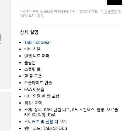
뉴스레터 구독 시, HBX의 약관에 동의하시는 것으로 간주됩니다.
이용 약관
및
개인정보처리방침
.
상세 설명
Tabi Footwear
타비 신발
텐셀 니트 어퍼
슬립온
스플릿 토
힐 풀 루프
오솔라이트 인솔
EVA 아웃솔
타비 양말 한 쌍 포함
색상: 블랙
소재: 상의: 95% 텐셀 니트, 5% 스판덱스; 안창: 오르솔
라이트; 밑창: EVA
스니커즈
및
신발
더 보기
벤더 코드: TABI SHOES