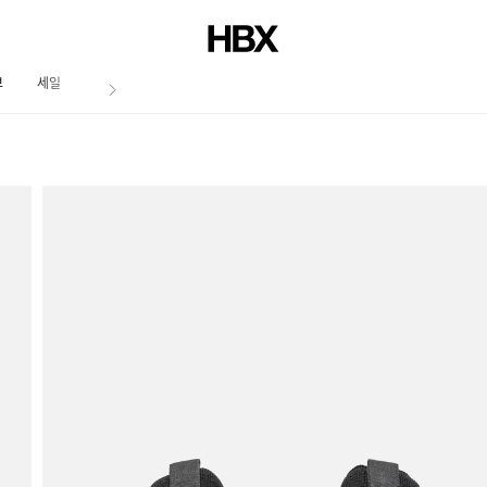
브
세일
저널