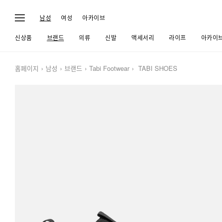
남성
여성
아카이브
신상품
브랜드
의류
신발
액세서리
라이프
아카이
홈페이지
남성
브랜드
Tabi Footwear
TABI SHOES