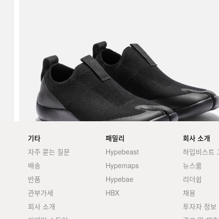
기타
패밀리
회사 소개
자주 묻는 질문
Hypebeast
하입비스트 
배송
Hypemaps
뉴스룸
반품
Hypebae
리더쉽
관부가세
HBX
채용
회사 소개
투자자 정보