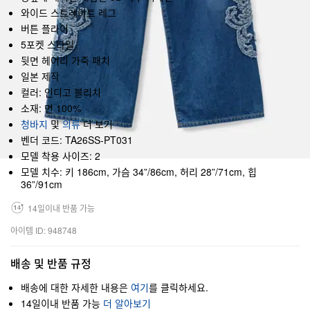
와이드 스트레이트 레그
버튼 플라이
5포켓 스타일
뒷면 헤어리 가죽 패치
일본 제작
컬러: 인디고 블리치
소재: 면 100%
청바지
및
의류
더 보기
벤더 코드: TA26SS-PT031
모델 착용 사이즈: 2
모델 치수: 키 186cm, 가슴 34”/86cm, 허리 28”/71cm, 힙
36”/91cm
14일이내 반품 가능
아이템 ID: 948748
배송 및 반품 규정
배송에 대한 자세한 내용은
여기
를 클릭하세요.
14일이내 반품 가능
더 알아보기