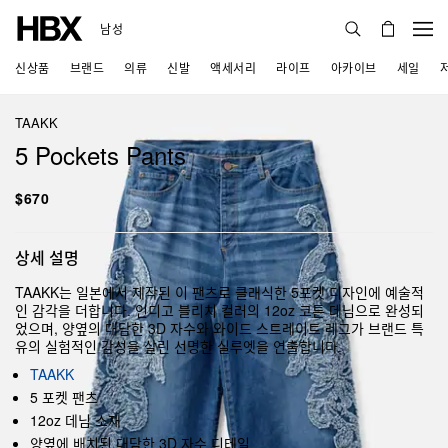
남성
신상품
브랜드
의류
신발
액세서리
라이프
아카이브
세일
TAAKK
5 Pockets Pants
$670
상세 설명
TAAKK는 일본에서 제작된 이 팬츠로 클래식한 5포켓 디자인에 예술적
인 감각을 더합니다. 인디고 블리치 컬러의 12oz 코튼 데님으로 완성되
었으며, 양옆의 대담한 3D 자수와 와이드 스트레이트 레그가 브랜드 특
유의 실험적인 감성을 살린 선명한 실루엣을 연출합니다.
TAAKK
5 포켓 팬츠
12oz 데님 소재
양옆에 배치된 대담한 3D 자수 디테일