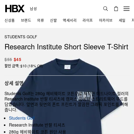
남성
신상품
브랜드
의류
신발
액세서리
라이프
아카이브
세일
STUDENTS GOLF
Research Institute Short Sleeve T-Shirt
$55
$45
할인 금액: $10 (18% Off)
상세 설명
Students Golf는 280g 헤비웨이트 코튼으로 제작한 미드나이트 컬러의
Research Institute 반팔 티셔츠에 캠퍼스 감성의 스트리트웨어 무드를
담았습니다. 앞면과 뒷면의 폰트 프린트가 깔끔한 그래픽 포인트를 더해
줍니다.
Students Golf
Research Institute 반팔 티셔츠
280g 헤비웨이트 코튼 원단 사용