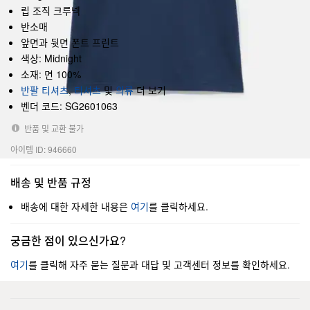
립 조직 크루넥
반소매
앞면과 뒷면 폰트 프린트
색상: Midnight
소재: 면 100%
반팔 티셔츠
,
티셔츠
및
의류
더 보기
벤더 코드: SG2601063
반품 및 교환 불가
아이템 ID: 946660
배송 및 반품 규정
배송에 대한 자세한 내용은
여기
를 클릭하세요.
궁금한 점이 있으신가요?
여기
를 클릭해 자주 묻는 질문과 대답 및 고객센터 정보를 확인하세요.