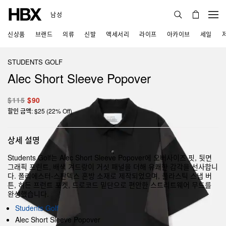
남성
신상품
브랜드
의류
신발
액세서리
라이프
아카이브
세일
STUDENTS GOLF
Alec Short Sleeve Popover
$115
$90
할인 금액: $25 (22% Off)
상세 설명
Students Golf는 Alec Short Sleeve Popover에 오버사이즈 핏, 뒷면
그래픽 프린트, 배색 겨드랑이 거싯 패널을 더해 유쾌한 감각을 선사합니
다. 폴리에스터-스판덱스 혼방 소재로 제작되었으며, 플라스틱 스냅 버
튼, 히든 프런트 포켓, 드로코드 밑단으로 편안한 스트리트웨어 무드를
완성했습니다.
Students Golf
Alec Short Sleeve Popover