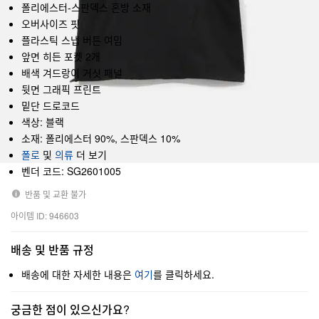
폴리에스터-스판덱스 혼방 소재
오버사이즈 핏
플라스틱 스냅 버튼 여밈
앞면 히든 포켓 2개
배색 겨드랑이 거싯 패널
뒷면 그래픽 프린트
밑단 드로코드
색상: 블랙
소재: 폴리에스터 90%, 스판덱스 10%
폴로
및
의류
더 보기
벤더 코드: SG2601005
반품 및 교환 불가
아이템 ID: 946603
배송 및 반품 규정
배송에 대한 자세한 내용은
여기
를 클릭하세요.
궁금한 점이 있으신가요?