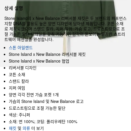
상세 설명
Stone Island의 x New Balance 리버서블 재킷은 두 브랜드의 퍼포먼스
지향 DNA를 활용도 높은 양면 디자인에 담아낸 제품입니다. 코튼 소재
로 제작되었으며 스탠드 칼라, 지퍼 여밈, 가슴 로고, 드로스트링으로 조
절 가능한 밑단 디테일을 갖춰 기능적인 감각이 돋보이는 깔끔한 스트리
트웨어 에센셜을 완성합니다.
스톤 아일랜드
Stone Island x New Balance 리버서블 재킷
Stone Island x New Balance 협업
리버서블 디자인
코튼 소재
스탠드 칼라
지퍼 여밈
양면 각각 전면 가슴 포켓 1개
가슴의 Stone Island 및 New Balance 로고
드로스트링으로 조절 가능한 밑단
색상: 주니퍼
소재: 면 100%; 코팅: 폴리우레탄 100%
재킷
및
의류
더 보기