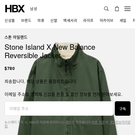
남성
신상품
브랜드
의류
신발
액세서리
라이프
아카이브
세일
스톤 아일랜드
Stone Island X New Balance
Reversible Jacket
$780
죄송합니다, 해당 상품은 품절되었습니다.
이메일 주소를 입력해 신상품 론칭 및 할인 정보를 먼저 받아보세요.
구독
뉴스레터 구독 시, HBX의 약관에 동의하시는 것으로 간주됩니다.
이용 약관
및
개인정보처리방
침
.