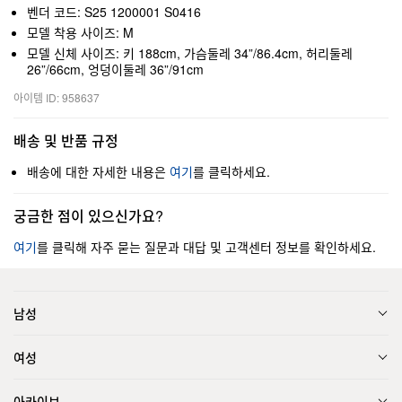
벤더 코드: S25 1200001 S0416
모델 착용 사이즈: M
모델 신체 사이즈: 키 188cm, 가슴둘레 34”/86.4cm, 허리둘레
26”/66cm, 엉덩이둘레 36”/91cm
아이템 ID: 958637
배송 및 반품 규정
배송에 대한 자세한 내용은
여기
를 클릭하세요.
궁금한 점이 있으신가요?
여기
를 클릭해 자주 묻는 질문과 대답 및 고객센터 정보를 확인하세요.
남성
여성
아카이브