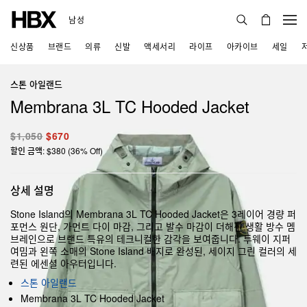
남성
신상품
브랜드
의류
신발
액세서리
라이프
아카이브
세일
스톤 아일랜드
Membrana 3L TC Hooded Jacket
$1,050
$670
할인 금액: $380 (36% Off)
상세 설명
Stone Island의 Membrana 3L TC Hooded Jacket은 3레이어 경량 퍼
포먼스 원단, 가먼트 다이 마감, 그리고 발수 마감이 더해진 생활 방수 멤
브레인으로 브랜드 특유의 테크니컬한 감각을 보여줍니다. 투웨이 지퍼
여밈과 왼쪽 소매의 Stone Island 배지로 완성된, 세이지 그린 컬러의 세
련된 에센셜 아우터입니다.
스톤 아일랜드
Membrana 3L TC Hooded Jacket