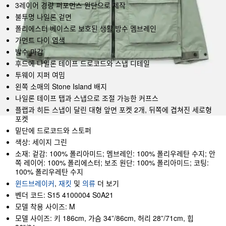
3레이어 경량 퍼포먼스 원단으로 제작
불투명 나일론 겉면
폴리에스터 베이스로 보호된 생활 방수 멤브레인
가먼트 다이 염색
발수 마감
후드에 나일론 테이프 드로코드와 스냅 디테일
투웨이 지퍼 여밈
왼쪽 소매의 Stone Island 배지
나일론 테이프 탭과 스냅으로 조절 가능한 커프스
플랩과 히든 스냅이 달린 대형 앞면 포켓 2개, 뒤쪽에 겹쳐진 세로형
포켓
밑단에 드로코드와 스토퍼
색상: 세이지 그린
소재: 겉감: 100% 폴리아미드; 멤브레인: 100% 폴리우레탄 수지; 안
쪽 레이어: 100% 폴리에스터; 보조 원단: 100% 폴리아미드; 코팅:
100% 폴리우레탄 수지
윈드브레이커
,
재킷
및
의류
더 보기
벤더 코드: S15 4100004 S0A21
모델 착용 사이즈: M
모델 사이즈: 키 186cm, 가슴 34”/86cm, 허리 28”/71cm, 힙