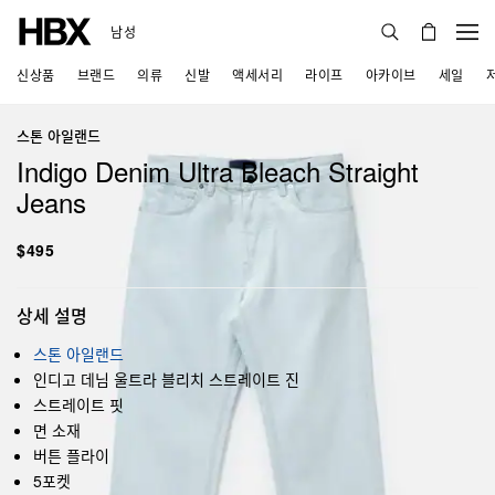
남성
신상품
브랜드
의류
신발
액세서리
라이프
아카이브
세일
스톤 아일랜드
Indigo Denim Ultra Bleach Straight
Jeans
$495
상세 설명
스톤 아일랜드
인디고 데님 울트라 블리치 스트레이트 진
스트레이트 핏
면 소재
버튼 플라이
5포켓