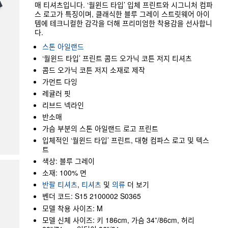
매 티셔츠입니다. ‘월윈드 타입’ 입체 프린트와 시그니처 컴파
스 로고가 특징이며, 클래식한 블루 그레이 스트릿웨어 아이
템에 테크니컬한 감각을 더해 프리미엄한 착용감을 선사합니
다.
스톤 아일랜드
‘월윈드 타입’ 프린트 콤드 오가닉 코튼 저지 티셔츠
콤드 오가닉 코튼 저지 소재로 제작
가먼트 다잉
레귤러 핏
리브드 넥라인
반소매
가슴 부분의 스톤 아일랜드 로고 프린트
입체적인 ‘월윈드 타입’ 프린트, 대형 컴파스 로고 및 텍스
트
색상: 블루 그레이
소재: 100% 면
반팔 티셔츠
,
티셔츠
및
의류
더 보기
벤더 코드: S15 2100002 S0365
모델 착용 사이즈: M
모델 신체 사이즈: 키 186cm, 가슴 34”/86cm, 허리