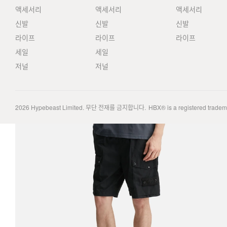
액세서리
액세서리
액세서리
신발
신발
신발
라이프
라이프
라이프
세일
세일
저널
저널
2026
Hypebeast Limited
. 무단 전재를 금지합니다.
HBX® is a registered trade