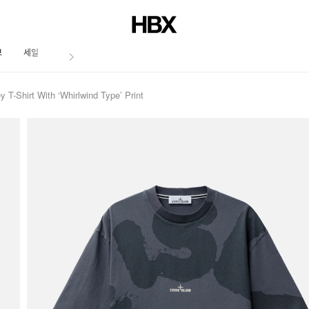
브
세일
저널
T-Shirt With ‘Whirlwind Type’ Print