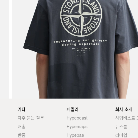
기타
패밀리
회사 소개
자주 묻는 질문
Hypebeast
하입비스트 
배송
Hypemaps
뉴스룸
반품
Hypebae
리더쉽