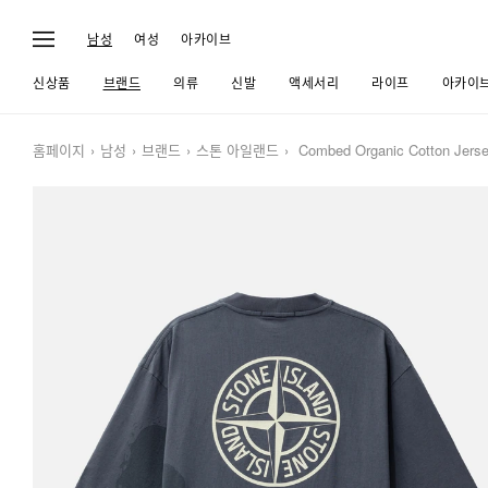
남성
여성
아카이브
신상품
브랜드
의류
신발
액세서리
라이프
아카이
홈페이지
남성
브랜드
스톤 아일랜드
Combed Organic Cotton Jersey 