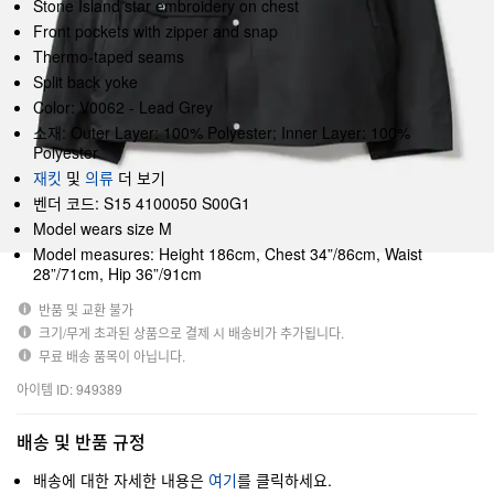
Stone Island star embroidery on chest
Front pockets with zipper and snap
Thermo-taped seams
Split back yoke
Color: V0062 - Lead Grey
소재: Outer Layer: 100% Polyester; Inner Layer: 100%
Polyester
재킷
및
의류
더 보기
벤더 코드: S15 4100050 S00G1
Model wears size M
Model measures: Height 186cm, Chest 34”/86cm, Waist
28”/71cm, Hip 36”/91cm
반품 및 교환 불가
크기/무게 초과된 상품으로 결제 시 배송비가 추가됩니다.
무료 배송 품목이 아닙니다.
아이템 ID: 949389
배송 및 반품 규정
배송에 대한 자세한 내용은
여기
를 클릭하세요.