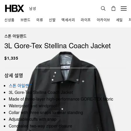
남성
신상품
브랜드
의류
신발
액세서리
라이프
아카이브
세일
스톤 아일랜드
3L Gore-Tex Stellina Coach Jacket
$1,335
상세 설명
스톤 아일랜드
3L Gore-Tex Stellina Coach Jacket
Made of three-layer high-performance GORE-TEX fabric
Waterproof and windproof
Collar with three snaps to wear standing
Adjustable cuffs with snap
Concealed two-way zipper closure