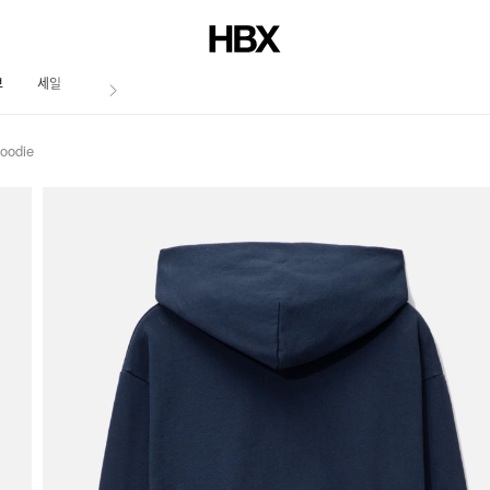
브
세일
저널
oodie