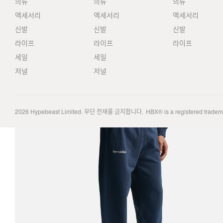
의류
의류
의류
액세서리
액세서리
액세서리
신발
신발
신발
라이프
라이프
라이프
세일
세일
저널
저널
2026
Hypebeast Limited
. 무단 전재를 금지합니다.
HBX® is a registered trade