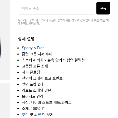
구독
뉴스레터 구독 시, HBX의 약관에 동의하시는 것으로 간주됩니다.
이용 약관
및
개인정보처리방침
.
상세 설명
Sporty & Rich
홈런 크롭 지퍼 후디
스포티 & 리치 x 뉴욕 양키스 협업 컬렉션
고중량 코튼 소재
지퍼 클로징
전면의 그래픽 로고 프린트
앞면 포켓 2개
리브드 소매와 밑단
브러시드 안감
색상: 네이비 스포츠 레드/화이트
소재: 100% 면
후디
및
의류
더 보기