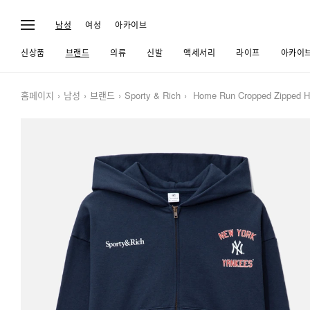
남성
여성
아카이브
신상품
브랜드
의류
신발
액세서리
라이프
아카이
홈페이지
남성
브랜드
Sporty & Rich
Home Run Cropped Zipped H