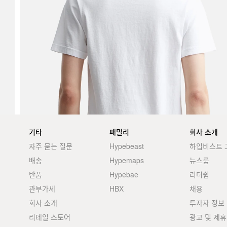
기타
패밀리
회사 소개
자주 묻는 질문
Hypebeast
하입비스트 
배송
Hypemaps
뉴스룸
반품
Hypebae
리더쉽
관부가세
HBX
채용
회사 소개
투자자 정보
리테일 스토어
광고 및 제휴