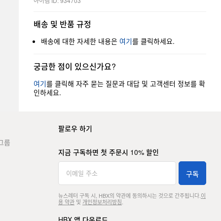
아이템 ID: 934703
배송 및 반품 규정
배송에 대한 자세한 내용은
여기
를 클릭하세요.
궁금한 점이 있으신가요?
여기
를 클릭해 자주 묻는 질문과 대답 및 고객센터 정보를 확
인하세요.
팔로우 하기
그룹
지금 구독하면 첫 주문시 10% 할인
구독
뉴스레터 구독 시, HBX의 약관에 동의하시는 것으로 간주됩니다.
이
용 약관
및
개인정보처리방침
.
HBX 앱 다운로드