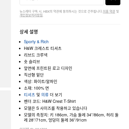
뉴스레터 구독 시, HBX의 약관에 동의하시는 것으로 간주됩니다.
이용 약관
및
개인정보처리방침
.
상세 설명
Sporty & Rich
H&W 크레스트 티셔츠
리브드 크루넥
숏 슬리브
앞면에 프린트된 로고 디자인
직선형 밑단
색상: 화이트/알파인
소재: 100% 면
티셔츠
및
의류
더 보기
벤더 코드: H&W Crest T-Shirt
모델은 S 사이즈를 착용하고 있습니다
모델의 측정치: 키 186cm, 가슴 둘레 34”/86cm, 허리 둘
레 28”/71cm, 엉덩이 둘레 36”/91cm