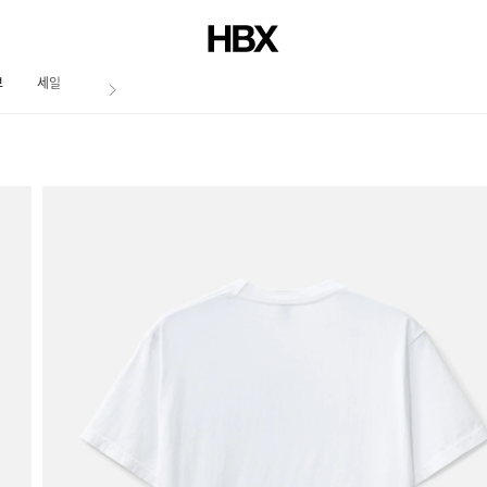
브
세일
저널