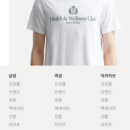
남성
여성
아카이브
신상품
신상품
신상품
브랜드
브랜드
브랜드
의류
의류
의류
액세서리
액세서리
액세서리
신발
신발
신발
라이프
라이프
라이프