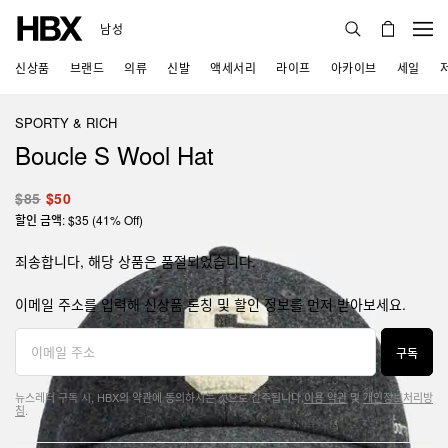
남성
신상품
브랜드
의류
신발
액세서리
라이프
아카이브
세일
SPORTY & RICH
Boucle S Wool Hat
$85
$50
할인 금액: $35 (41% Off)
죄송합니다, 해당 상품은 품절되었습니다.
이메일 주소를 입력해 신상품 론칭 및 할인 정보를 먼저 받아보세요.
구독
뉴스레터 구독 시, HBX의 약관에 동의하시는 것으로 간주됩니다.
이용 약관
및
개인정보처리방
침
.