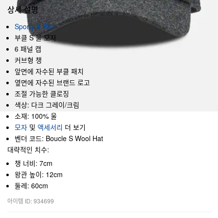
상세 설명
Sporty & Rich
부클 S 울 모자
6 패널 캡
커브형 챙
앞면에 자수된 부클 패치
옆면에 자수된 브랜드 로고
조절 가능한 클로징
색상: 다크 그레이/크림
소재: 100% 울
모자
및
액세서리
더 보기
벤더 코드: Boucle S Wool Hat
대략적인 치수:
챙 너비: 7cm
왕관 높이: 12cm
둘레: 60cm
아이템 ID: 934699